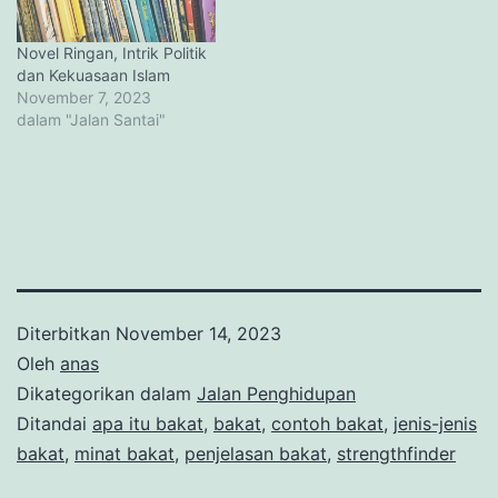
Novel Ringan, Intrik Politik
dan Kekuasaan Islam
November 7, 2023
dalam "Jalan Santai"
Diterbitkan
November 14, 2023
Oleh
anas
Dikategorikan dalam
Jalan Penghidupan
Ditandai
apa itu bakat
,
bakat
,
contoh bakat
,
jenis-jenis
bakat
,
minat bakat
,
penjelasan bakat
,
strengthfinder