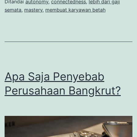
Ditandai
autonomy
,
connectedness
,
lebih dari gaji
semata
,
mastery
,
membuat karyawan betah
Apa Saja Penyebab
Perusahaan Bangkrut?