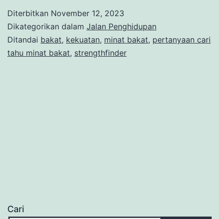
Diterbitkan
November 12, 2023
Dikategorikan dalam
Jalan Penghidupan
Ditandai
bakat
,
kekuatan
,
minat bakat
,
pertanyaan cari
tahu minat bakat
,
strengthfinder
Cari