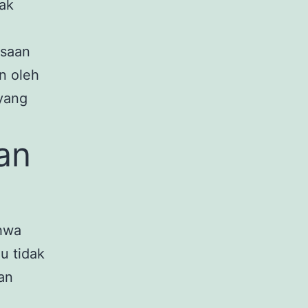
dak
gsaan
n oleh
yang
han
ahwa
u tidak
’an