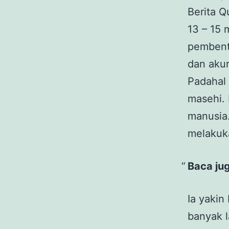
Berita Q
13 – 15 
pembent
dan akur
Padahal
masehi. 
manusia
melakuk
Baca ju
Ia yakin
banyak l