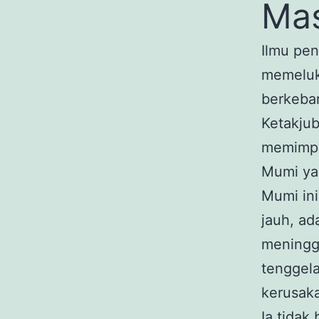
Mas
Ilmu pe
memeluk 
berkeba
Ketakjub
memimpi
Mumi ya
Mumi ini
jauh, ad
meningga
tenggel
kerusak
Ia tidak