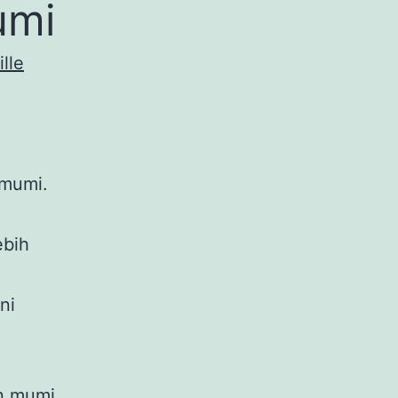
umi
lle
 mumi.
ebih
ni
an mumi