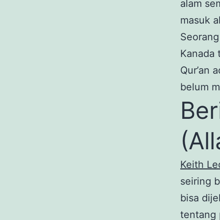
alam sem
masuk ak
Seorang 
Kanada 
Qur’an 
belum m
Ber
(Al
Keith L
seiring 
bisa dij
tentang 