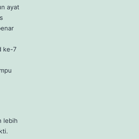
un ayat
s
benar
d ke-7
ampu
 lebih
ti.