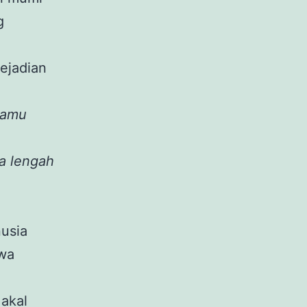
g
ejadian
kamu
a lengah
nusia
hwa
akal