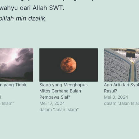
wahyu dari Allah SWT.
illah min dzalik.
an yang Tidak
Siapa yang Menghapus
Apa Arti dari Sy
Mitos Gerhana Bulan
Rasul?
4
Pembawa Sial?
Mei 3, 2024
 Islam"
Mei 17, 2024
dalam "Jalan Isl
dalam "Jalan Islam"