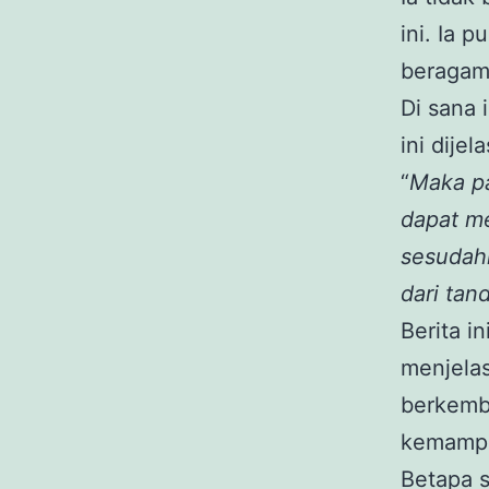
ini. Ia 
beragam
Di sana 
ini dijel
“
Maka pa
dapat me
sesudah
dari tan
Berita i
menjelas
berkemb
kemampu
Betapa 