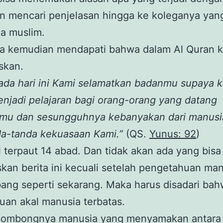
pun mencari penjelasan hingga ke koleganya yan
a muslim.
ia kemudian mendapati bahwa dalam Al Quran k
askan.
da hari ini Kami selamatkan badanmu supaya 
njadi pelajaran bagi orang-orang yang datang
mu dan sesungguhnya kebanyakan dari manusi
da-tanda kekuasaan Kami.”
(QS.
Yunus: 92
)
ni terpaut 14 abad. Dan tidak akan ada yang bisa
kan berita ini kecuali setelah pengetahuan ma
ang seperti sekarang. Maka harus disadari ba
an akal manusia terbatas.
sombongnya manusia yang menyamakan antara 