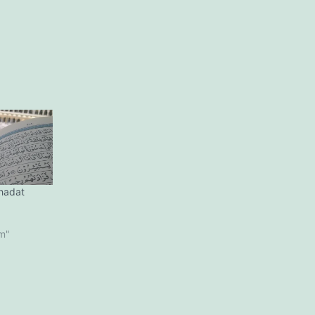
ahadat
am"