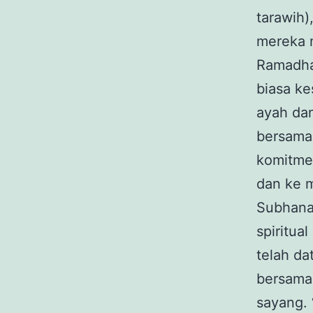
tarawih)
mereka m
Ramadhan
biasa ke
ayah da
bersama.
komitme
dan ke 
Subhanal
spiritua
telah d
bersama
sayang. 