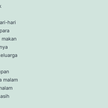
k
ri-hari
para
g makan
unya
eluarga
upan
iga malam
malam
asih