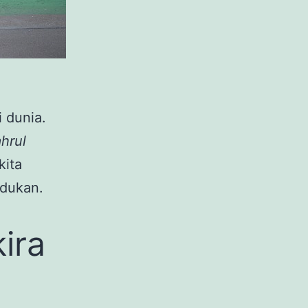
 dunia.
hrul
kita
ndukan.
ira