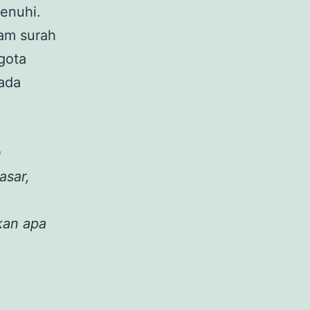
penuhi.
am surah
gota
rada
h
asar,
kan apa