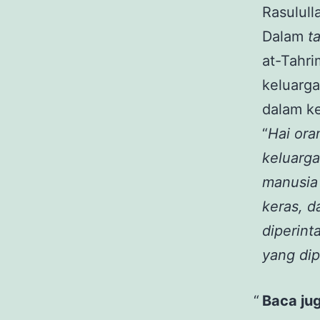
Rasulull
Dalam
t
at-Tahri
keluarga
dalam k
“
Hai ora
keluarga
manusia 
keras, d
diperin
yang dip
Baca ju