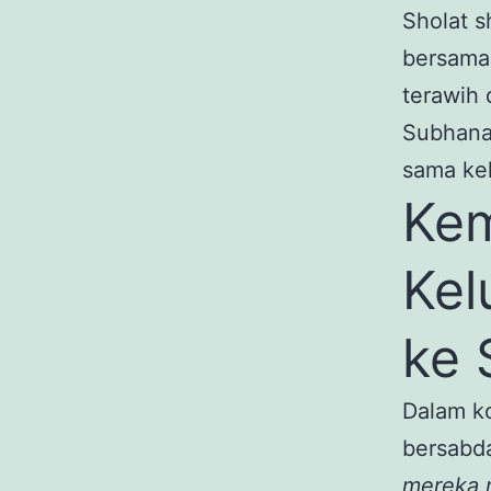
Sholat 
bersama
terawih 
Subhanal
sama kel
Ke
Kel
ke 
Dalam k
bersabda
mereka 