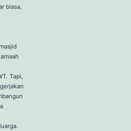
r biasa,
masjid
rjamaah
T. Tapi,
gerjakan
embangun
sa
luarga.