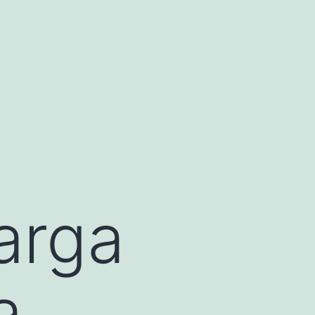
arga
a