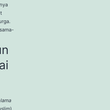
inya
t
urga.
rsama-
un
ai
elama
slim).