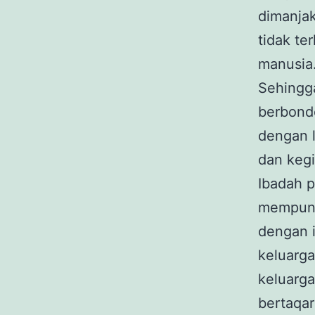
dimanjak
tidak te
manusia
Sehingga
berbond
dengan l
dan kegi
Ibadah p
mempuny
dengan 
keluarga
keluarga
bertaqar