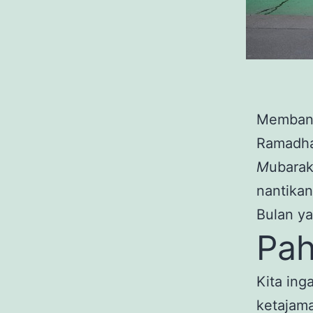
Membangu
Ramadha
M
ubarak
nantikan
Bulan y
Pah
Kita ing
ketajama