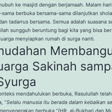
shubuh ke masjid dengan berjamaah. Malam har
-sama berbuka bersama-sama dilanjutkan shola
dan tadarrus bersama. Semua adalah suasana s
lah sungguh beruntung bagi kita yang bisa be
uarga menyiapkan rumah di surga nanti.
mudahan Membang
uarga Sakinah samp
Syurga
onteks mendahulukan berbuka, Rasulullah telah
, “
Selalu manusia itu berada dalam kebaikan s
menyegerakan berbuka.
“(HR. al-Bukhari dan Mu