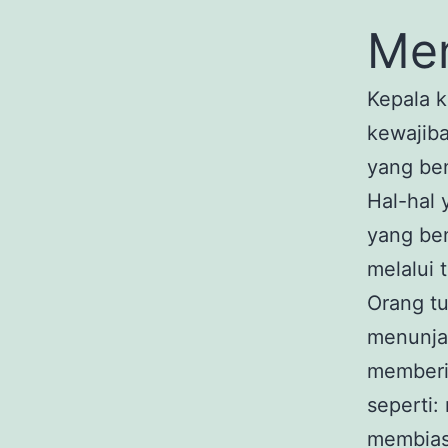
Me
Kepala k
kewajib
yang ben
Hal-hal 
yang ben
melalui 
Orang t
menunja
memberi
seperti
membia