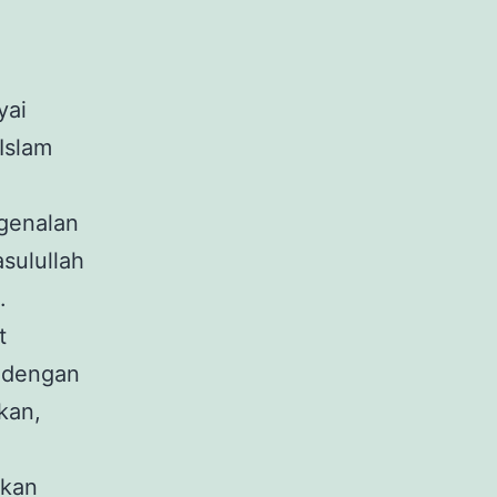
yai
Islam
ngenalan
sulullah
.
t
 dengan
kan,
akan