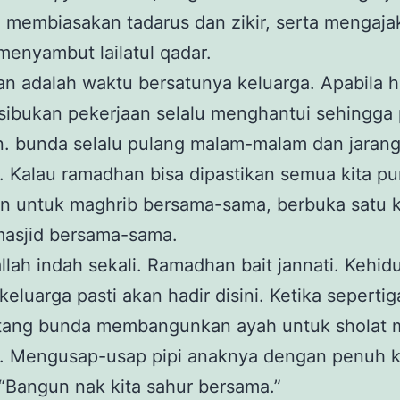
, membiasakan tadarus dan zikir, serta mengaja
enyambut lailatul qadar.
 adalah waktu bersatunya keluarga. Apabila ha
sibukan pekerjaan selalu menghantui sehingga 
n. bunda selalu pulang malam-malam dan jaran
 Kalau ramadhan bisa dipastikan semua kita p
n untuk maghrib bersama-sama, berbuka satu k
masjid bersama-sama.
lah indah sekali. Ramadhan bait jannati. Kehid
l keluarga pasti akan hadir disini. Ketika sepert
atang bunda membangunkan ayah untuk sholat 
. Mengusap-usap pipi anaknya dengan penuh k
“Bangun nak kita sahur bersama.”