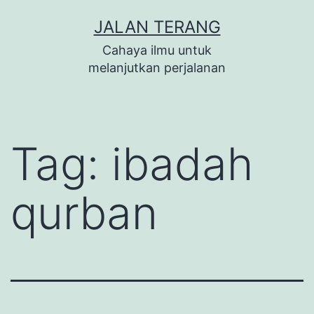
Lewati
JALAN TERANG
ke
Cahaya ilmu untuk
konten
melanjutkan perjalanan
Tag:
ibadah
qurban