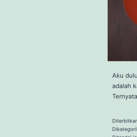
Aku dulu
adalah k
Ternyata
Diterbitka
Dikategor