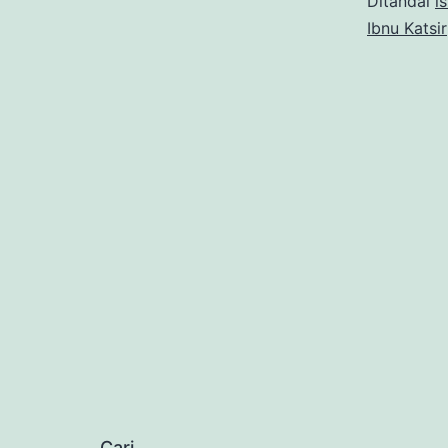
Ditandai
i
Ibnu Katsir
Cari