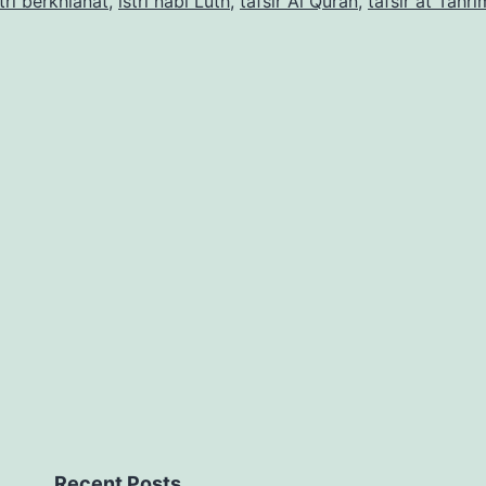
stri berkhianat
,
istri nabi Luth
,
tafsir Al Quran
,
tafsir at Tahri
Recent Posts