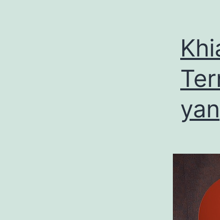
Khi
Ter
yan