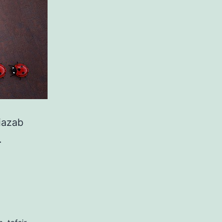
iazab
.