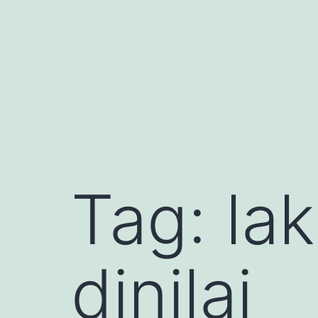
Lewati
ke
konten
Tag:
lak
dinilai