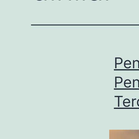
Pen
Pen
Ter