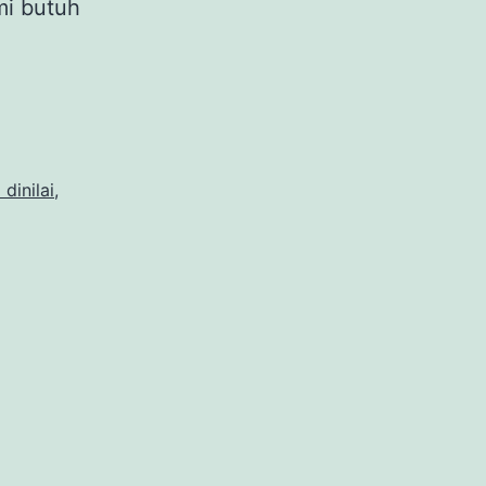
mi butuh
 dinilai
,