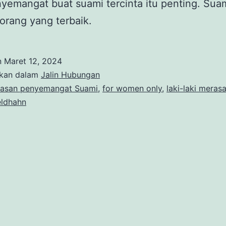
yemangat buat suami tercinta itu penting. Sua
orang yang terbaik.
n
Maret 12, 2024
ikan dalam
Jalin Hubungan
lasan penyemangat Suami
,
for women only
,
laki-laki merasa
eldhahn