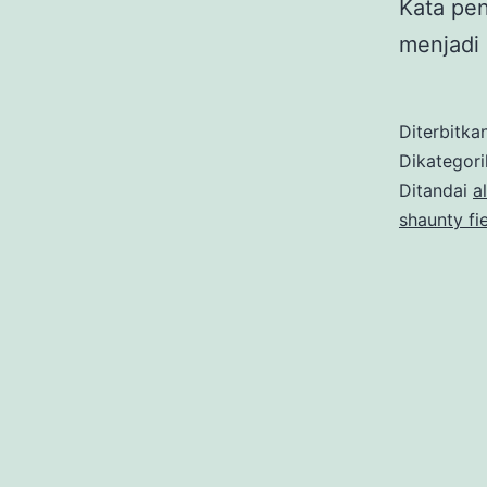
Kata pen
menjadi 
Diterbitka
Dikategor
Ditandai
a
shaunty fi