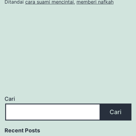
Ditandai
cara suami mencintai
,
memberi nafkah
Cari
Cari
Recent Posts