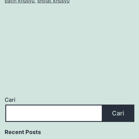
batin khusyu
,
sholat khusyu
Cari
Cari
Recent Posts