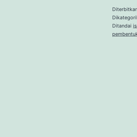
Diterbitka
Dikategor
Ditandai
is
pembentuk