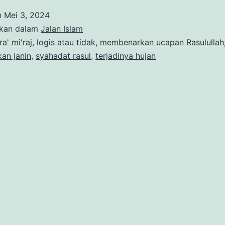
n
Mei 3, 2024
ikan dalam
Jalan Islam
ra' mi'raj
,
logis atau tidak
,
membenarkan ucapan Rasulullah
an janin
,
syahadat rasul
,
terjadinya hujan