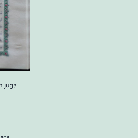
h juga
pada