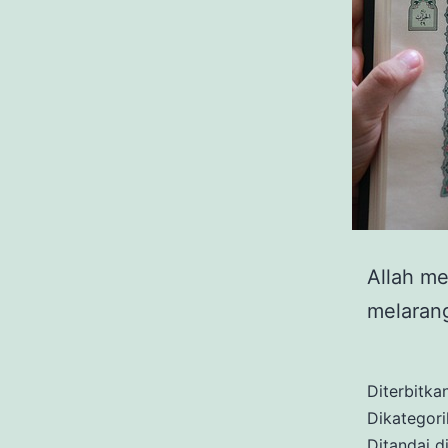
Allah m
melaran
Diterbitka
Dikategor
Ditandai
d