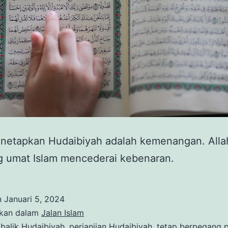
enetapkan Hudaibiyah adalah kemenangan. Alla
g umat Islam mencederai kebenaran.
n
Januari 5, 2024
ikan dalam
Jalan Islam
ibalik Hudaibiyah
,
perjanjian Hudaibiyah
,
tetap berpegang 