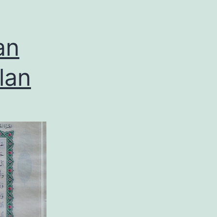
an
lan